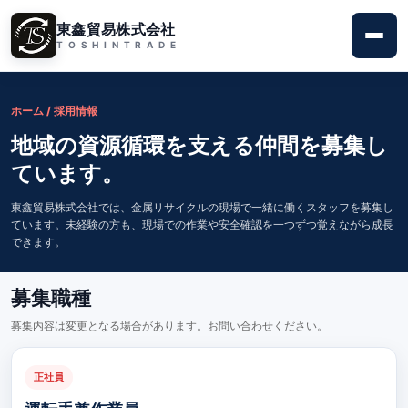
東鑫貿易株式会社
T
O
S
H
I
N
T
R
A
D
E
ホーム / 採用情報
地域の資源循環を支える仲間を募集し
ています。
東鑫貿易株式会社では、金属リサイクルの現場で一緒に働くスタッフを募集し
ています。未経験の方も、現場での作業や安全確認を一つずつ覚えながら成長
できます。
募集職種
募集内容は変更となる場合があります。お問い合わせください。
正社員